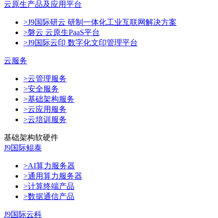
云原生产品及应用平台
>J9国际研云 研制一体化工业互联网解决方案
>磐云 云原生PaaS平台
>J9国际云印 数字化文印管理平台
云服务
>云管理服务
>安全服务
>基础架构服务
>云应用服务
>云培训服务
基础架构软硬件
J9国际鲲泰
>AI算力服务器
>通用算力服务器
>计算终端产品
>数据通信产品
J9国际云科