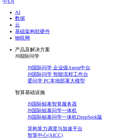
中
EN
AI
数据
云
基础架构软硬件
物联网
产品及解决方案
J9国际问学
J9国际问学 企业级Agent中台
J9国际问学 智能流程工作台
爱问学 PC本地部署大模型
智算基础设施
J9国际鲲泰智算服务器
J9国际鲲泰问学一体机
J9国际鲲泰问学一体机DeepSeek版
异构算力调度与加速平台
智算中心(AICC)