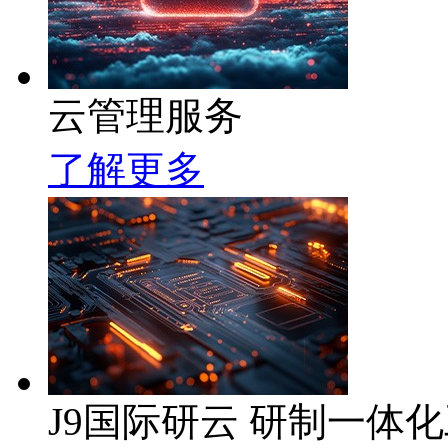
云管理服务
了解更多
J9国际研云 研制一体