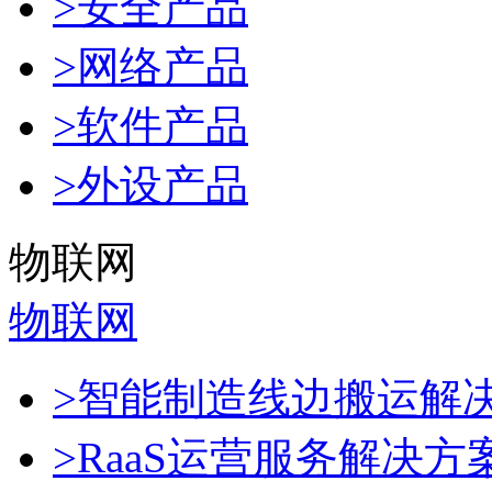
>安全产品
>网络产品
>软件产品
>外设产品
物联网
物联网
>智能制造线边搬运解
>RaaS运营服务解决方