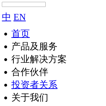
中
EN
首页
产品及服务
行业解决方案
合作伙伴
投资者关系
关于我们