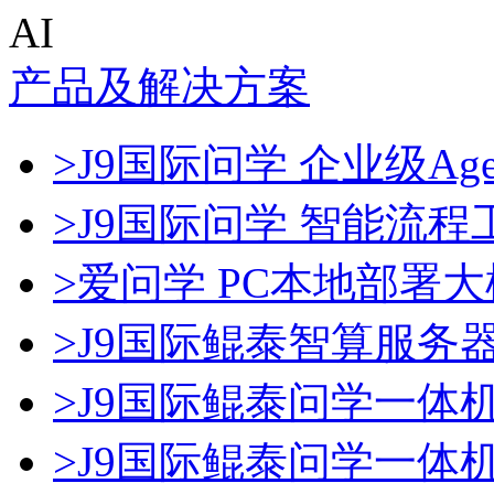
AI
产品及解决方案
>J9国际问学 企业级Age
>J9国际问学 智能流程
>爱问学 PC本地部署
>J9国际鲲泰智算服务
>J9国际鲲泰问学一体
>J9国际鲲泰问学一体机D