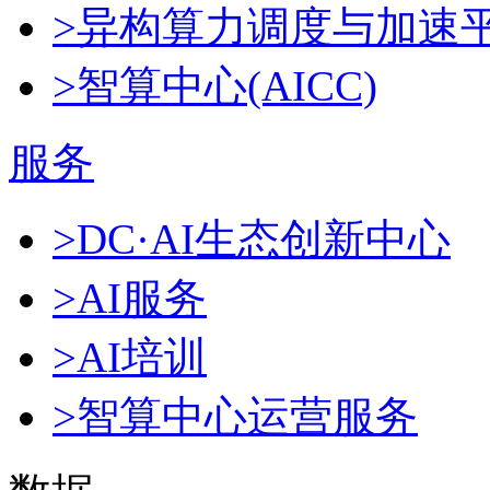
>异构算力调度与加速
>智算中心(AICC)
服务
>DC·AI生态创新中心
>AI服务
>AI培训
>智算中心运营服务