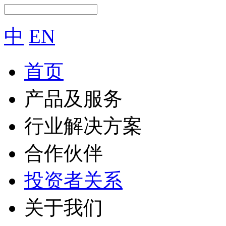
中
EN
首页
产品及服务
行业解决方案
合作伙伴
投资者关系
关于我们