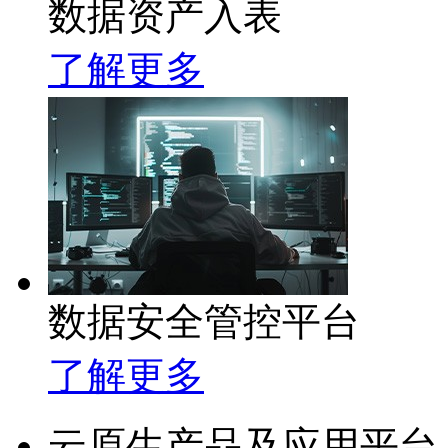
数据资产入表
了解更多
数据安全管控平台
了解更多
云原生产品及应用平台