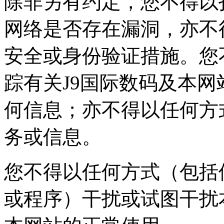
除非另有约定，您不得
网络是否存在漏洞，
安全或身份验证措施。您不
踪有关J9国际数码及本
何信息；亦不得以任何方
务或信息。
您不得以任何方式（包括但
或程序）干扰或试图干扰