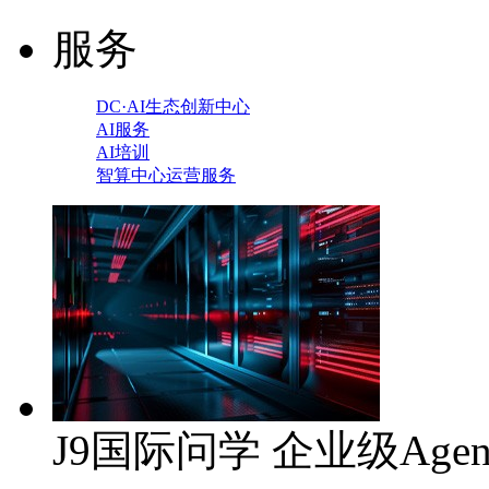
服务
DC·AI生态创新中心
AI服务
AI培训
智算中心运营服务
J9国际问学 企业级Age