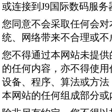
或连接到J9国际数码服
您同意不会采取任何会对本
统、网络带来不合理
您不得通过本网站未提供
的任何内容，亦不得使用
设备、程序、算法或方法
本网站的任何组成部分或