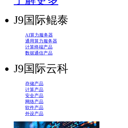
J9国际鲲泰
AI算力服务器
通用算力服务器
计算终端产品
数据通信产品
J9国际云科
存储产品
计算产品
安全产品
网络产品
软件产品
外设产品