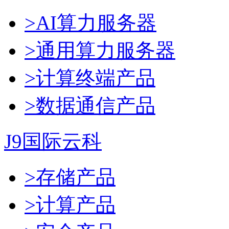
>AI算力服务器
>通用算力服务器
>计算终端产品
>数据通信产品
J9国际云科
>存储产品
>计算产品