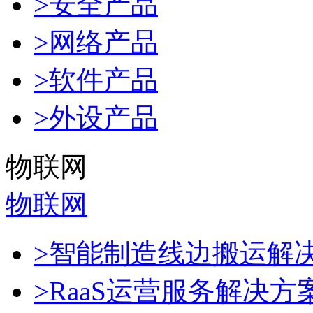
>安全产品
>网络产品
>软件产品
>外设产品
物联网
物联网
>智能制造线边搬运解
>RaaS运营服务解决方