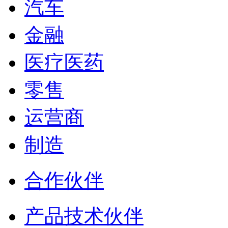
汽车
金融
医疗医药
零售
运营商
制造
合作伙伴
产品技术伙伴