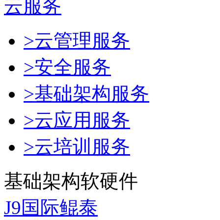
云服务
>云管理服务
>安全服务
>基础架构服务
>云应用服务
>云培训服务
基础架构软硬件
J9国际鲲泰