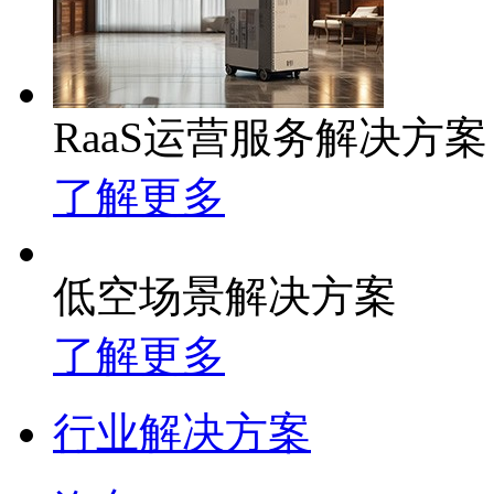
RaaS运营服务解决方案
了解更多
低空场景解决方案
了解更多
行业解决方案